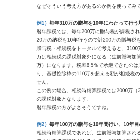
なぜそういう考え方があるのか例を使ってみ
例1）
毎年310万の贈与を10年にわたって行
暦年課税では、毎年200万に贈与税が課税され
20万の納税を10年行うので計200万の贈与
贈与税・相続税をトータルで考えると、3100
万は相続税の課税対象外になる（生前贈与加算は考
万）になります。税率6.5％で承継できたのは
り、基礎控除枠の110万を超える額が相続税
せん。
この例の場合、相続時精算課税では2000万（310
の課税対象となります。
暦年課税の方がよさそうですね。
例2）
毎年100万の贈与を10年間行い、10
相続時精算課税であれば、生前贈与加算され