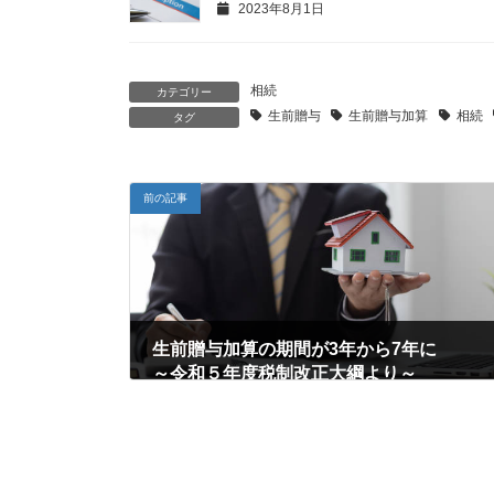
2023年8月1日
相続
カテゴリー
生前贈与
生前贈与加算
相続
タグ
前の記事
生前贈与加算の期間が3年から7年に
～令和５年度税制改正大綱より～
2023年2月1日