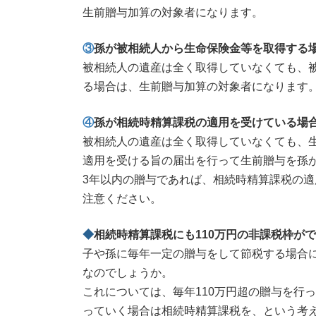
生前贈与加算の対象者になります。
③
孫が被相続人から生命保険金等を取得する
被相続人の遺産は全く取得していなくても、
る場合は、生前贈与加算の対象者になります
④
孫が相続時精算課税の適用を受けている場
被相続人の遺産は全く取得していなくても、
適用を受ける旨の届出を行って生前贈与を孫
3年以内の贈与であれば、相続時精算課税の
注意ください。
◆
相続時精算課税にも110万円の非課税枠が
子や孫に毎年一定の贈与をして節税する場合
なのでしょうか。
これについては、毎年110万円超の贈与を行
っていく場合は相続時精算課税を、という考