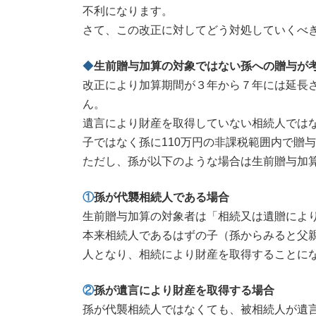
不利になります。
さて、この改正に対してどう対処していくべ
◆
生前贈与加算の対象ではない孫への贈与が
改正により加算期間が３年から７年には延長
ん。
遺言により財産を取得していない相続人では
子ではなく孫に110万円の非課税範囲内で贈
ただし、孫が以下のような場合は生前贈与加
①
孫が代襲相続人である場合
生前贈与加算の対象者は「相続又は遺贈によ
本来相続人であるはずの子（孫からみると父
人となり、相続により財産を取得することに
②
孫が遺言により財産を取得する場合
孫が代襲相続人ではなくても、被相続人が遺