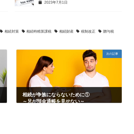
2023年7月1日
相続対策
相続時精算課税
相続財産
税制改正
贈与税
次の記事
相続が争族にならないために①
～兄が預金通帳を見せない～
2023年5月15日