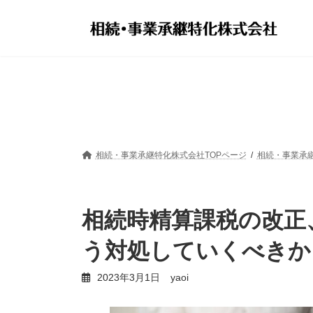
コ
ナ
ン
ビ
テ
ゲ
ン
ー
ツ
シ
へ
ョ
ス
ン
キ
に
ッ
移
プ
動
相続・事業承継特化株式会社TOPページ
相続・事業承
相続時精算課税の改正
う対処していくべきか
2023年3月1日
yaoi