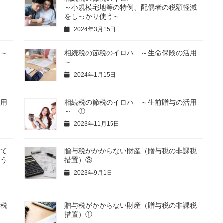
～
～小規模宅地等の特例、配偶者の税額軽減
をしっかり使う～
2024年3月15日
用～
相続税の節税のイロハ ～生命保険の活用
～
2024年1月15日
活用
相続税の節税のイロハ ～生前贈与の活用
～ ①
2023年11月15日
って
贈与税がかからない財産（贈与税の非課税
どう
措置）③
2023年9月1日
課税
贈与税がかからない財産（贈与税の非課税
措置）①