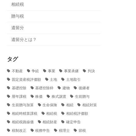
相続税
贈与税
遺留分
遺留分とは？
タグ
不動産
争続
事業
事業承継
判決
固定資産税評価額
土地
土地取引
基礎控除
基礎控除枠
建物
後継者
暦年課税
株価
株式譲渡
生前贈与
生前贈与加算
生命保険
相続
相続対策
相続時精算課税
相続税
相続税評価額
相続税路線価
相続財産
確定申告
税制改正
税務申告
税理士
節税