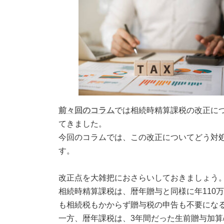
前々回のコラム
では相続時精算課税の改正に
てきました。
今回のコラムでは、この改正についてどう対
す。
改正点を大雑把におさらいしておきましょう
相続時精算課税は、暦年贈与と同様に年110
も相続税もかからず贈与税の申告も不要にな
一方、暦年課税は、3年間だった生前贈与加算