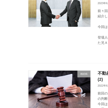
2023年
前々回
紹介し
今回は
登場人
た兄Ａ
不動
相続税
(2)
2022年
前回の
の判断
今回は