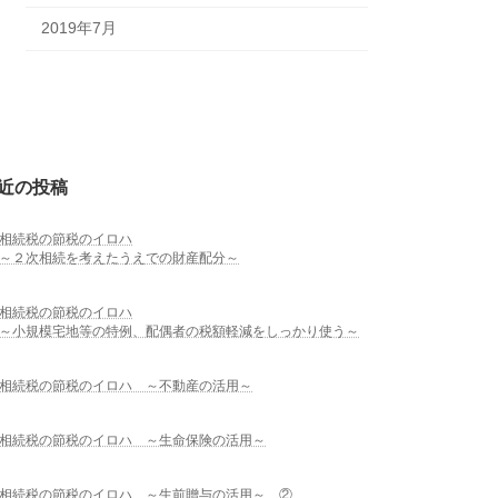
2019年7月
近の投稿
相続税の節税のイロハ
～２次相続を考えたうえでの財産配分～
相続税の節税のイロハ
～小規模宅地等の特例、配偶者の税額軽減をしっかり使う～
相続税の節税のイロハ ～不動産の活用～
相続税の節税のイロハ ～生命保険の活用～
相続税の節税のイロハ ～生前贈与の活用～ ②