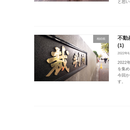
と思い
不動
相続税
(1)
2022年
202
を集め
今回か
す。