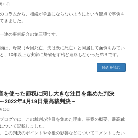
6月15日
のコラムから、相続が争族にならないようにという観点で事例を
てきました。
一連の事例紹介の第三弾です。
物は、母親（今回死亡、夫は既に死亡）と同居して面倒をみてい
と、10年以上も実家に帰省せず殆ど連絡もなかった弟Ｂです。
続きを読む
産を使った節税に関し大きな注目を集めた判決
 ～2022年4月19日最高裁判決～
6月15日
ブログでは、この裁判が注目を集めた理由、事案の概要、最高裁
について記載しました。
、この判決のポイントや今後の影響などについてコメントしたい