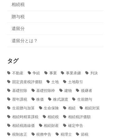
相続税
贈与税
遺留分
遺留分とは？
タグ
不動産
争続
事業
事業承継
判決
固定資産税評価額
土地
土地取引
基礎控除
基礎控除枠
建物
後継者
暦年課税
株価
株式譲渡
生前贈与
生前贈与加算
生命保険
相続
相続対策
相続時精算課税
相続税
相続税評価額
相続税路線価
相続財産
確定申告
税制改正
税務申告
税理士
節税