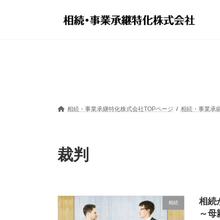
コ
ナ
ン
ビ
テ
ゲ
ン
ー
ツ
シ
へ
ョ
ス
ン
キ
に
ッ
移
プ
動
相続・事業承継特化株式会社TOPページ
相続・事業承
裁判
相続
相続
～母