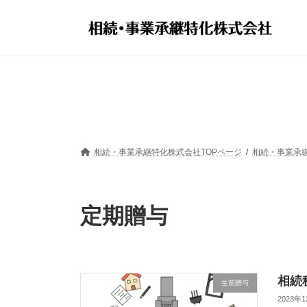
コ
ナ
ン
ビ
テ
ゲ
ン
ー
ツ
シ
へ
ョ
ス
ン
キ
に
ッ
移
プ
動
相続・事業承継特化株式会社TOPページ
相続・事業承
定期贈与
相続
生前贈与
2023年