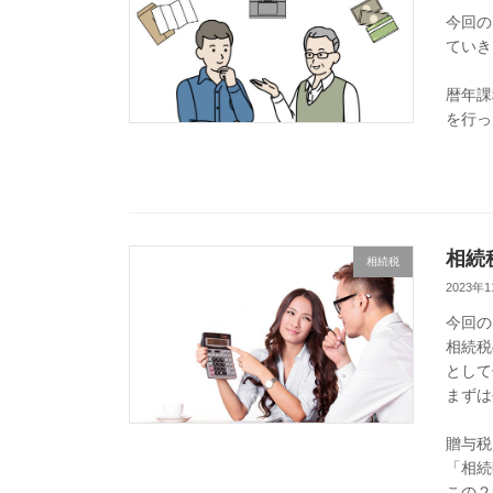
今回の
ていき
暦年課
を行っ
相続
相続税
2023年
今回の
相続税
として
まずは
贈与税
「相続
この２