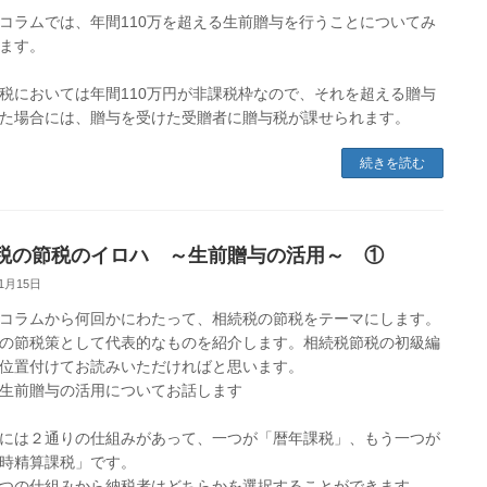
コラムでは、年間110万を超える生前贈与を行うことについてみ
ます。
税においては年間110万円が非課税枠なので、それを超える贈与
た場合には、贈与を受けた受贈者に贈与税が課せられます。
続きを読む
税の節税のイロハ ～生前贈与の活用～ ①
11月15日
コラムから何回かにわたって、相続税の節税をテーマにします。
の節税策として代表的なものを紹介します。相続税節税の初級編
位置付けてお読みいただければと思います。
生前贈与の活用についてお話します
には２通りの仕組みがあって、一つが「暦年課税」、もう一つが
時精算課税」です。
つの仕組みから納税者はどちらかを選択することができます。