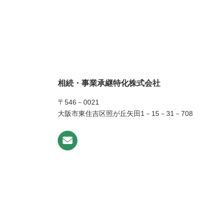
相続・事業承継特化株式会社
〒546－0021
大阪市東住吉区照が丘矢田1－15－31－708