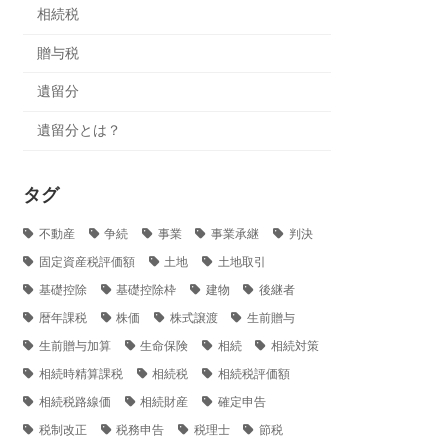
相続税
贈与税
遺留分
遺留分とは？
タグ
不動産
争続
事業
事業承継
判決
固定資産税評価額
土地
土地取引
基礎控除
基礎控除枠
建物
後継者
暦年課税
株価
株式譲渡
生前贈与
生前贈与加算
生命保険
相続
相続対策
相続時精算課税
相続税
相続税評価額
相続税路線価
相続財産
確定申告
税制改正
税務申告
税理士
節税