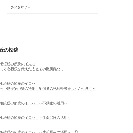
2019年7月
近の投稿
相続税の節税のイロハ
～２次相続を考えたうえでの財産配分～
相続税の節税のイロハ
～小規模宅地等の特例、配偶者の税額軽減をしっかり使う～
相続税の節税のイロハ ～不動産の活用～
相続税の節税のイロハ ～生命保険の活用～
相続税の節税のイロハ ～生前贈与の活用～ ②